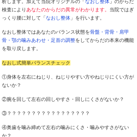
析します。加えて当院オリジナルの
「
なおし整体
」
のからだ
検査により
あなたのからだの異常がわかります。
当院ではぎ
っくり腰に対して「
なおし整体
」を行います。
なおし整体ではあなたのバランス状態を
骨盤・背骨・肩甲
骨・顎の噛みあわせ・足首の調整
をしてからだの本来の機能
を取り戻します。
なおし式簡単バランスチェック
①身体を左右にねじり、ねじりやすい方やねじりにくい方が
ないか？
②腕を回して左右の回しやすさ・回しにくさがないか？
③？？？？？？？？？？？？？？？？？
④奥歯を噛み締めて左右の噛みにくさ・噛みやすさがない
か？