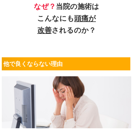
なぜ？
当院の
施術は
こんなにも
頭痛
が
改善
されるのか？
他で良くならない理由