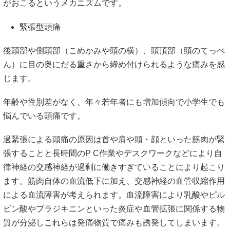
がおこるというメカニズムです。
緊張型頭痛
後頭部や側頭部（こめかみや頭の横）、頭頂部（頭のてっぺ
ん）に目の奥にだる重さから締め付けられるような痛みを感
じます。
年齢や性別差がなく、年々若年者にも増加傾向で小学生でも
悩んでいる頭痛です。
過緊張による頭痛の原因は首や肩や頭・顔といった筋肉が緊
張することと長時間のP C作業やデスクワークなどにより自
律神経の交感神経が過剰に働きすぎていることにより起こり
ます。筋肉自体の血流低下に加え、交感神経の血管収縮作用
による血流障害が考えられます。血流障害により乳酸やピル
ビン酸やブラジキニンといった炎症や血管拡張に関係する物
質が分泌しこれらは発痛物質で痛みも誘発してしまいます。