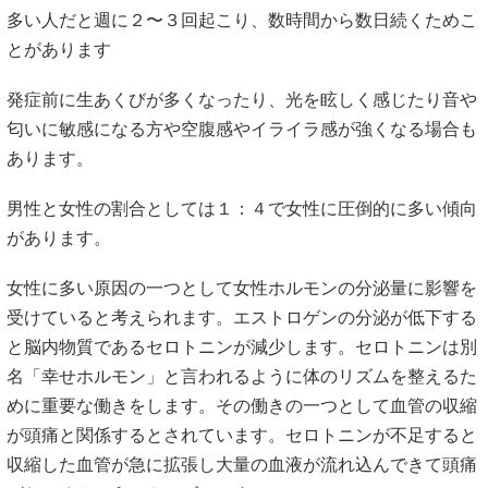
多い人だと週に２〜３回起こり、数時間から数日続くためこ
とがあります
発症前に生あくびが多くなったり、光を眩しく感じたり音や
匂いに敏感になる方や空腹感やイライラ感が強くなる場合も
あります。
男性と女性の割合としては１：４で女性に圧倒的に多い傾向
があります。
女性に多い原因の一つとして女性ホルモンの分泌量に影響を
受けていると考えられます。エストロゲンの分泌が低下する
と脳内物質であるセロトニンが減少します。セロトニンは別
名「幸せホルモン」と言われるように体のリズムを整えるた
めに重要な働きをします。その働きの一つとして血管の収縮
が頭痛と関係するとされています。セロトニンが不足すると
収縮した血管が急に拡張し大量の血液が流れ込んできて頭痛